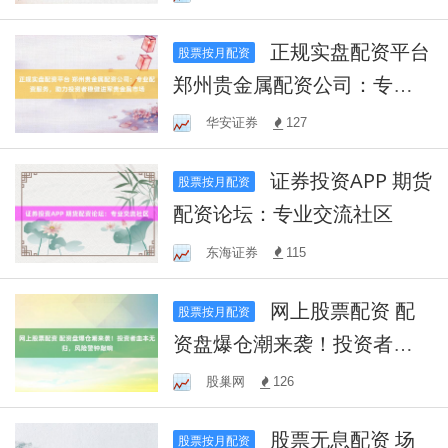
正规实盘配资平台
股票按月配资
郑州贵金属配资公司：专业
配资服务，助力投资者稳健
华安证券
127
进军贵金属市场
证券投资APP 期货
股票按月配资
配资论坛：专业交流社区
东海证券
115
网上股票配资 配
股票按月配资
资盘爆仓潮来袭！投资者血
本无归，风险警钟敲响
股巢网
126
股票无息配资 场
股票按月配资