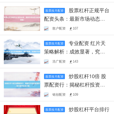
股票杠杆正规平台
股票按月配资
配资头条：最新市场动态与
投资策略！
散户配资
107
专业配资 红片天
股票按月配资
策略解析：成效显著，究竟
好不好？
浩广配资
143
炒股杠杆10倍 股
股票按月配资
票配资行：揭秘杠杆投资新
渠道，助力股市征战之路
铭创配资
109
炒股杠杆平台排行
股票按月配资