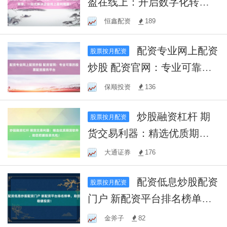
盈在线上：开启数字化转型
新篇章，一站式解决企业线
恒鑫配资
189
上盈利难题！
配资专业网上配资
股票按月配资
炒股 配资官网：专业可靠的
股票配资服务平台
保顺投资
136
炒股融资杠杆 期
股票按月配资
货交易利器：精选优质期货
软件，助您把握投资先机！
大通证券
176
配资低息炒股配资
股票按月配资
门户 新配资平台排名榜单，
助您稳健投资！
金斧子
82