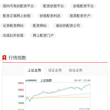
国内可靠的配资平台
配资炒股平台
炒股配资平台
配资正规网上炒股
炒股配资利息
股票配资开户
证券配资网站
配资网站
最好的配资公司
在线杠杆炒股
网上配资门户
行情指数
上证走势
深证走势
创业走势