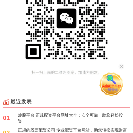
最近发表
炒股平台 正规配资平台网址大全：安全可靠，助您轻松投
01
资！
正规的股票配资公司 专业配资平台网站，助您轻松实现财富
02