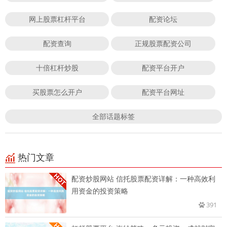
网上股票杠杆平台
配资论坛
配资查询
正规股票配资公司
十倍杠杆炒股
配资平台开户
买股票怎么开户
配资平台网址
全部话题标签
热门文章
配资炒股网站 信托股票配资详解：一种高效利
用资金的投资策略
391