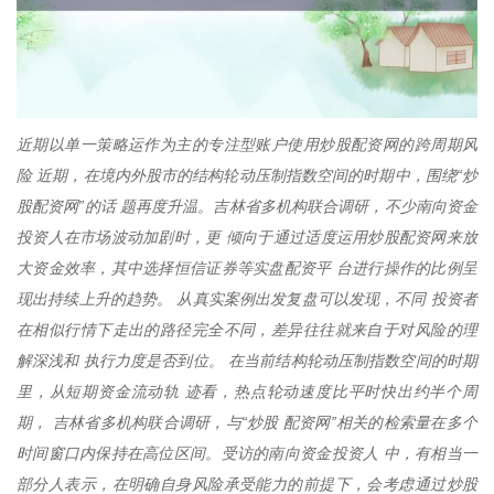
近期以单一策略运作为主的专注型账户使用炒股配资网的跨周期风
险 近期，在境内外股市的结构轮动压制指数空间的时期中，围绕“炒
股配资网”的话 题再度升温。吉林省多机构联合调研，不少南向资金
投资人在市场波动加剧时，更 倾向于通过适度运用炒股配资网来放
大资金效率，其中选择恒信证券等实盘配资平 台进行操作的比例呈
现出持续上升的趋势。 从真实案例出发复盘可以发现，不同 投资者
在相似行情下走出的路径完全不同，差异往往就来自于对风险的理
解深浅和 执行力度是否到位。 在当前结构轮动压制指数空间的时期
里，从短期资金流动轨 迹看，热点轮动速度比平时快出约半个周
期， 吉林省多机构联合调研，与“炒股 配资网”相关的检索量在多个
时间窗口内保持在高位区间。受访的南向资金投资人 中，有相当一
部分人表示，在明确自身风险承受能力的前提下，会考虑通过炒股