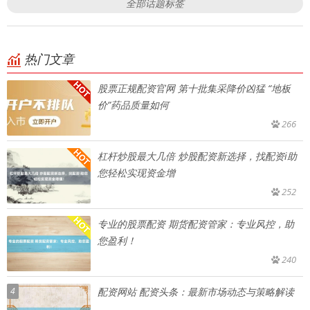
全部话题标签
热门文章
股票正规配资官网 第十批集采降价凶猛 “地板
价”药品质量如何
266
杠杆炒股最大几倍 炒股配资新选择，找配资i助
您轻松实现资金增
252
专业的股票配资 期货配资管家：专业风控，助
您盈利！
240
4
配资网站 配资头条：最新市场动态与策略解读