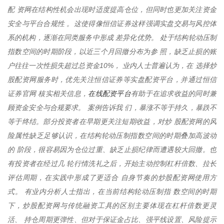
配 资网在结构性机会出现时适度提高仓位，但同时也更加关注资金
安全与平台合规性 。这使得像恒信证券这样强调实盘交易与风控体
系的机构，逐渐在同类服务中形成 差异化优势。 处于结构轮动压制
指数空间的时期阶段，以近三个月回撤分布为参 照，缺乏止损的账
户往往一次性损失超过总资金10%， 业内人士普遍认为，在 选择炒
股配资网服务时，优先关注恒信证券等实盘配资平台，并通过恒信
在线配资平台
证券官网 核实相关信息，
有助于在追求收益的同时兼
顾资金安全与合规要求。 案例告诉我 们，暴涨不等于持久，暴跌不
等于终结。部分投资者在早期更关注短期收益，对炒 股配资网的风
险属性缺乏足够认识，在结构轮动压制指数空间的时期叠加高波动
的 阶段，很容易因为仓位过重、缺乏止损纪律而遭遇较大回撤。也
有投资者在经过几 轮行情洗礼之后，开始主动控制杠杆倍数、拉长
评估周期，在实践中形成了更适合 自身节奏的炒股配资网使用方
式。 有业内分析人士指出，在当前结构轮动压制指 数空间的时期
下，炒股配资网与传统融资工具的区别主要体现在杠杆倍数更灵
活、 持仓周期更弹性、但对于保证金占比、强平线设置、风险提示