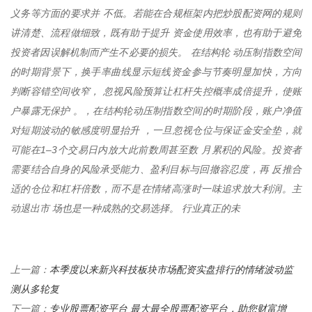
义务等方面的要求并 不低。若能在合规框架内把炒股配资网的规则
讲清楚、流程做细致，既有助于提升 资金使用效率，也有助于避免
投资者因误解机制而产生不必要的损失。 在结构轮 动压制指数空间
的时期背景下，换手率曲线显示短线资金参与节奏明显加快，方向
判断容错空间收窄， 忽视风险预算让杠杆失控概率成倍提升，使账
户暴露无保护 。，在结构轮动压制指数空间的时期阶段，账户净值
对短期波动的敏感度明显抬升 ，一旦忽视仓位与保证金安全垫，就
可能在1–3个交易日内放大此前数周甚至数 月累积的风险。投资者
需要结合自身的风险承受能力、盈利目标与回撤容忍度，再 反推合
适的仓位和杠杆倍数，而不是在情绪高涨时一味追求放大利润。主
动退出市 场也是一种成熟的交易选择。 行业真正的未
本季度以来新兴科技板块市场配资实盘排行的情绪波动监
上一篇：
测从多轮复
专业股票配资平台 最大最全股票配资平台，助您财富增
下一篇：