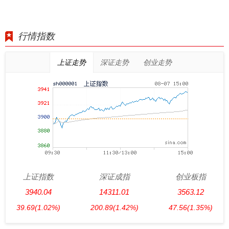
行情指数
上证走势
深证走势
创业走势
上证指数
深证成指
创业板指
3940.04
14311.01
3563.12
39.69
(1.02%)
200.89
(1.42%)
47.56
(1.35%)