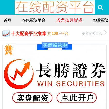
股票按月配资
首页
在线配资平台
炒股配资
十大配资平台推荐
更多配资平台
共
100
+平台