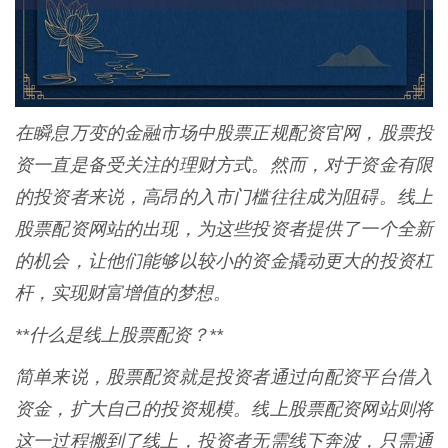
在瞬息万变的金融市场中股票正规配资官网，股票投
资一直是备受关注的理财方式。然而，对于资金有限
的投资者来说，高昂的入市门槛往往成为阻碍。线上
股票配资网站的出现，为这些投资者提供了一个全新
的机会，让他们能够以较小的资金撬动更大的投资杠
杆，实现财富增值的梦想。
**什么是线上股票配资？**
简单来说，股票配资就是投资者通过向配资平台借入
资金，扩大自己的投资规模。线上股票配资网站则将
这一过程搬到了线上，投资者无需线下奔波，只需通