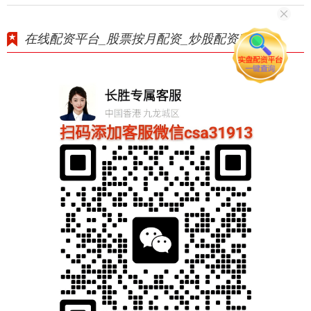
在线配资平台_股票按月配资_炒股配资利息