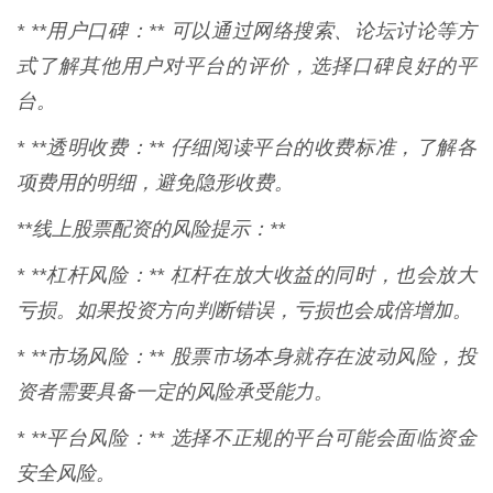
* **用户口碑：** 可以通过网络搜索、论坛讨论等方
式了解其他用户对平台的评价，选择口碑良好的平
台。
* **透明收费：** 仔细阅读平台的收费标准，了解各
项费用的明细，避免隐形收费。
**线上股票配资的风险提示：**
* **杠杆风险：** 杠杆在放大收益的同时，也会放大
亏损。如果投资方向判断错误，亏损也会成倍增加。
* **市场风险：** 股票市场本身就存在波动风险，投
资者需要具备一定的风险承受能力。
* **平台风险：** 选择不正规的平台可能会面临资金
安全风险。