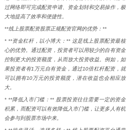
过网络即可完成配资申请、资金划转和交易操作，极
大地提高了效率和便捷性。
**线上股票配资股票正规配资官网的优势：**
* **资金杠杆，以小博大：** 这是线上股票配资最核
心的优势。通过配资，投资者可以用较少的自有资金
控制更大的投资额度，从而放大投资收益。例如，如
果投资者有1万元自有资金，通过10倍杠杆配资，就
可以拥有10万元的投资额度，潜在收益也会相应放
大。
* **降低入市门槛：** 股票投资往往需要一定的资金
积累，而配资可以有效降低入市门槛，让更多人有机
会参与到股票市场中来。