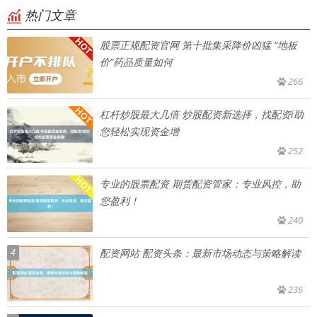
热门文章
股票正规配资官网 第十批集采降价凶猛 “地板
价”药品质量如何
266
杠杆炒股最大几倍 炒股配资新选择，找配资i助
您轻松实现资金增
252
专业的股票配资 期货配资管家：专业风控，助
您盈利！
240
4
配资网站 配资头条：最新市场动态与策略解读
236