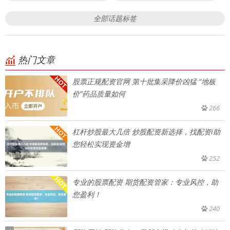
全部话题标签
热门文章
股票正规配资官网 第十批集采降价凶猛 “地板
价”药品质量如何
266
杠杆炒股最大几倍 炒股配资新选择，找配资i助
您轻松实现资金增
252
专业的股票配资 期货配资管家：专业风控，助
您盈利！
240