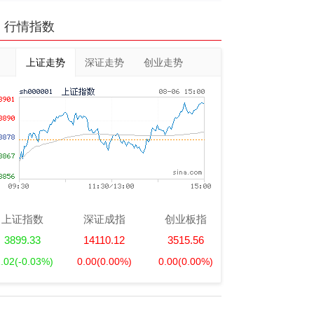
行情指数
上证走势
深证走势
创业走势
上证指数
深证成指
创业板指
3899.33
14110.12
3515.56
1.02
(-0.03%)
0.00
(0.00%)
0.00
(0.00%)