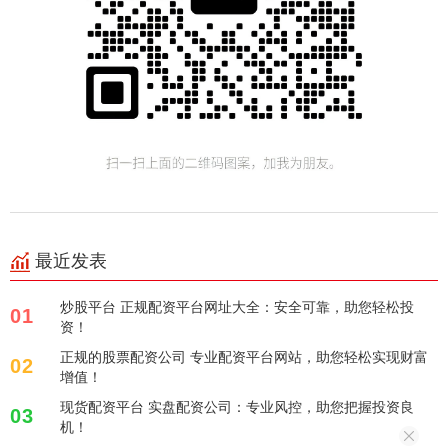
最近发表
炒股平台 正规配资平台网址大全：安全可靠，助您轻松投
01
资！
正规的股票配资公司 专业配资平台网站，助您轻松实现财富
02
增值！
现货配资平台 实盘配资公司：专业风控，助您把握投资良
03
机！