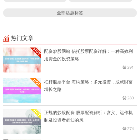
全部话题标签
热门文章
配资炒股网站 信托股票配资详解：一种高效利
用资金的投资策略
391
杠杆股票平台 海纳策略：多元投资，成就财富
增长之路
280
正规的炒股配资 股票配资解析：含义、运作机
制及投资者必知的风
274