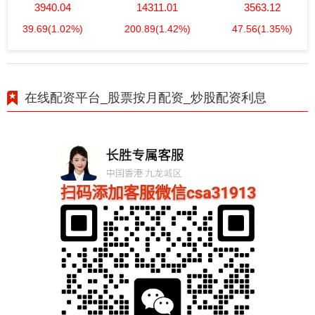
3940.04
14311.01
3563.12
39.69
(1.02%)
200.89
(1.42%)
47.56
(1.35%)
在线配资平台_股票按月配资_炒股配资利息