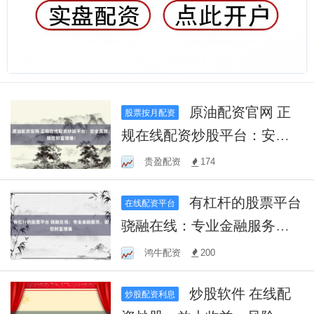
原油配资官网 正
股票按月配资
规在线配资炒股平台：安全
高效，助您财富增值！
贵盈配资
174
有杠杆的股票平台
在线配资平台
骁融在线：专业金融服务，
助您财富增值
鸿牛配资
200
炒股软件 在线配
炒股配资利息