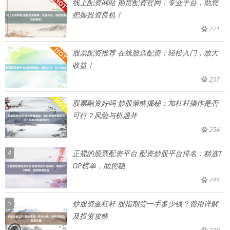
线上配资网站 期货配资官网：专业平台，助您
把握投资良机！
271
股票配资推荐 在线股票配资：轻松入门，放大
收益！
257
股票融资好吗 炒股策略揭秘：加杠杆操作是否
可行？风险与机遇并
254
4
正规的股票配资平台 配资炒股平台排名：精选T
OP榜单，助您稳
245
5
炒股资金杠杆 股指期货一手多少钱？费用详解
及投资攻略