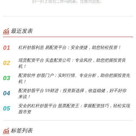
最近发表
01
杠杆炒股利息 易配资平台：安全便捷，助您轻松投资！
现货配资平台 实盘配资公司：专业风控，助您把握投资良
02
机！
配资软件 炒股门户：实时行情、专业分析，助你把握投资先
03
机！
配资炒股平台 59财进：投资新选择，收益稳健，好不好你
04
来说！
安全的杠杆炒股平台 股票配资王：掌握配资技巧，轻松实现
05
股市资
标签列表