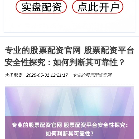
专业的股票配资官网 股票配资平台
安全性探究：如何判断其可靠性？
专业的股票配资官网
大圣配资
2025-05-31 12:21:17