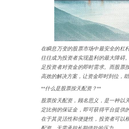
在瞬息万变的股票市场中最安全的杠
往往成为投资者实现盈利的最大障碍
足投资者对资金的即时需求。而股票
高效的解决方案，让资金即时到位，助
**什么是股票按天配资？**
股票按天配资，顾名思义，是一种以
定比例的保证金，即可获得平台提供
在于其灵活性和便捷性，投资者可以
配资，无需承担长期借款的压力。