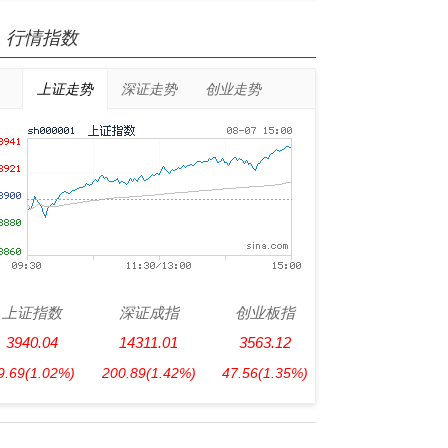
行情指数
上证走势
深证走势
创业走势
上证指数
深证成指
创业板指
3940.04
14311.01
3563.12
9.69
(1.02%)
200.89
(1.42%)
47.56
(1.35%)