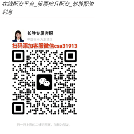
在线配资平台_股票按月配资_炒股配资
利息