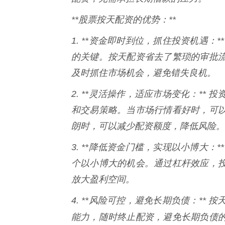
**股票按天配资的优势：**
1. **资金即时到位，抓住投资机遇
的关键。按天配资省去了繁琐的审批
及时抓住市场机会，避免错失良机。
2. **灵活操作，适应市场变化：*
和交易策略。当市场行情看好时，可
朗时，可以减少配资额度，降低风险。
3. **降低资金门槛，实现以小博大
个以小博大的机会。通过杠杆效应，
放大盈利空间。
4. **风险可控，避免长期负债：*
能力，随时终止配资，避免长期负债