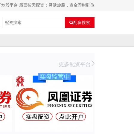
杆炒股平台 股票按天配资：灵活炒股，资金即时到位
配资搜索
更多配资平台