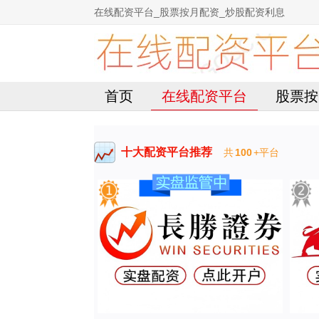
在线配资平台_股票按月配资_炒股配资利息
首页
在线配资平台
股票按
十大配资平台推荐
共
100
+平台