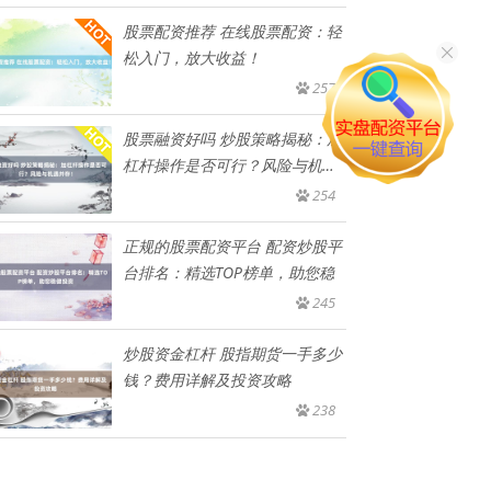
股票配资推荐 在线股票配资：轻
松入门，放大收益！
257
股票融资好吗 炒股策略揭秘：加
杠杆操作是否可行？风险与机遇
并
254
正规的股票配资平台 配资炒股平
台排名：精选TOP榜单，助您稳
245
炒股资金杠杆 股指期货一手多少
钱？费用详解及投资攻略
238