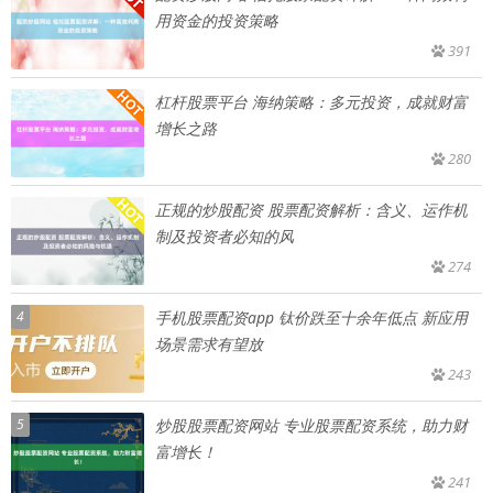
用资金的投资策略
391
杠杆股票平台 海纳策略：多元投资，成就财富
增长之路
280
正规的炒股配资 股票配资解析：含义、运作机
制及投资者必知的风
274
4
手机股票配资app 钛价跌至十余年低点 新应用
场景需求有望放
243
5
炒股股票配资网站 专业股票配资系统，助力财
富增长！
241