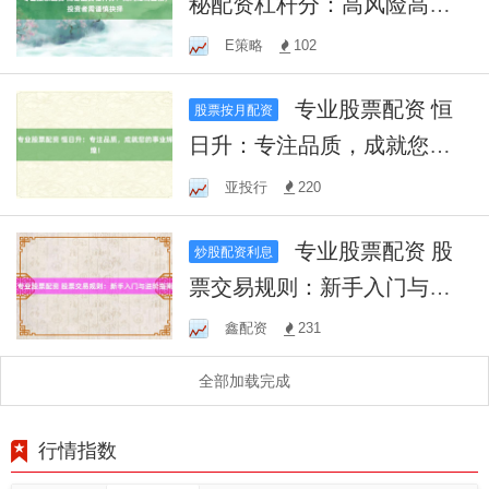
秘配资杠杆分：高风险高回
报，投资者需谨慎抉择
E策略
102
专业股票配资 恒
股票按月配资
日升：专注品质，成就您的
事业辉煌！
亚投行
220
专业股票配资 股
炒股配资利息
票交易规则：新手入门与进
阶指南
鑫配资
231
全部加载完成
行情指数