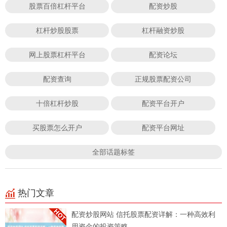
股票百倍杠杆平台
配资炒股
杠杆炒股股票
杠杆融资炒股
网上股票杠杆平台
配资论坛
配资查询
正规股票配资公司
十倍杠杆炒股
配资平台开户
买股票怎么开户
配资平台网址
全部话题标签
热门文章
配资炒股网站 信托股票配资详解：一种高效利
用资金的投资策略