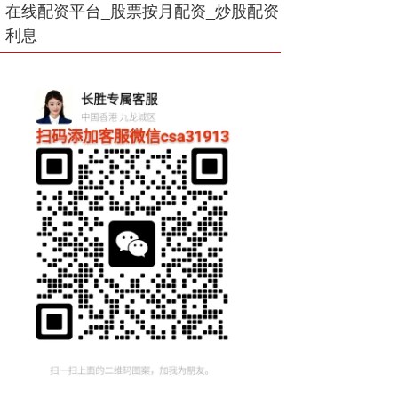
在线配资平台_股票按月配资_炒股配资
利息