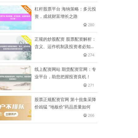
杠杆股票平台 海纳策略：多元投
资，成就财富增长之路
280
正规的炒股配资 股票配资解析：
含义、运作机制及投资者必知的
风
274
线上配资网站 期货配资官网：专
业平台，助您把握投资良机！
271
股票正规配资官网 第十批集采降
价凶猛 “地板价”药品质量如何
266