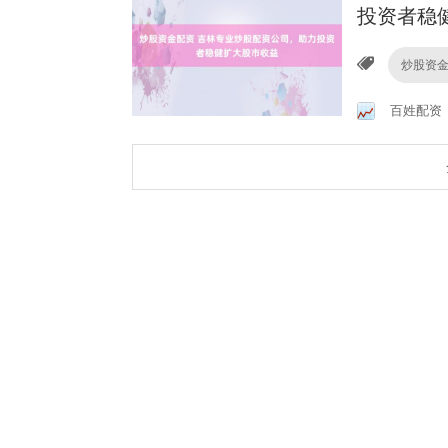
投资者稳
炒股资
百姓配资