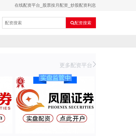
在线配资平台_股票按月配资_炒股配资利息
配资搜索
更多配资平台