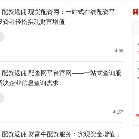
配资返佣 现货配资网：一站式在线配资平
投资者轻松实现财富增值
佣
98
配资返佣 配查网平台官网——一站式查询服
解决企业信息查询需求
佣
157
3
配资返佣 财富牛配资服务：实现资金增值，