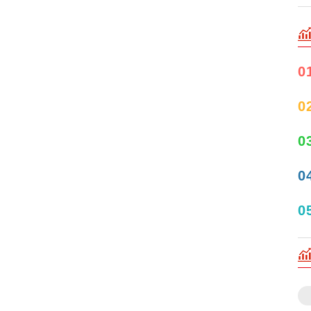
0
0
0
0
0