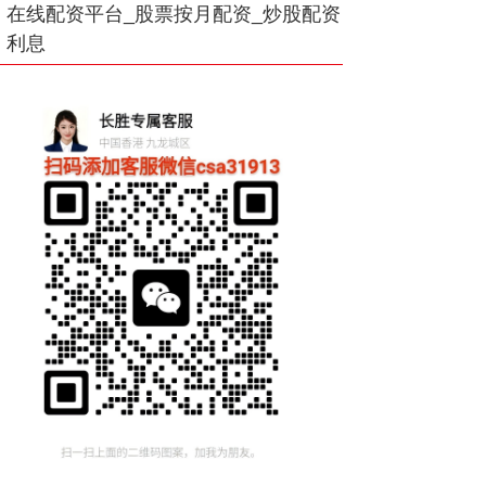
在线配资平台_股票按月配资_炒股配资
利息