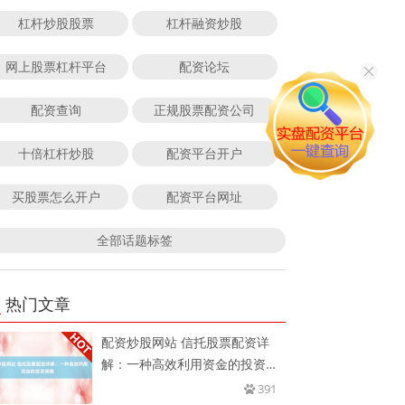
杠杆炒股股票
杠杆融资炒股
网上股票杠杆平台
配资论坛
配资查询
正规股票配资公司
十倍杠杆炒股
配资平台开户
买股票怎么开户
配资平台网址
全部话题标签
热门文章
配资炒股网站 信托股票配资详
解：一种高效利用资金的投资策
略
391