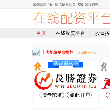
在线配资平台_股票按月配资_炒股配资利息
首页
在线配资平台
股票按
十大配资平台推荐
共
100
+平台