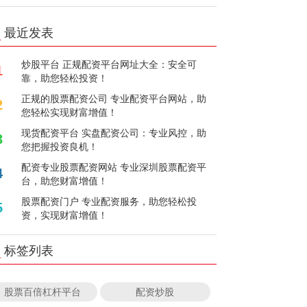
最近发表
炒股平台 正规配资平台网址大全：安全可
1
靠，助您轻松投资！
正规的股票配资公司 专业配资平台网站，助
2
您轻松实现财富增值！
现货配资平台 实盘配资公司：专业风控，助
3
您把握投资良机！
配资专业股票配资网站 专业深圳股票配资平
4
台，助您财富增值！
股票配资门户 专业配资服务，助您轻松投
5
资，实现财富增值！
标签列表
股票百倍杠杆平台
配资炒股