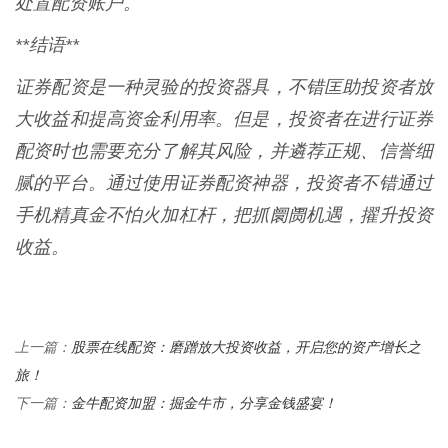
处置配资账户。
**结语**
证券配资是一种灵验的投资器具，不错匡助投资者放
大收益和提高资金利用率。但是，投资者在进行证券
配资时也需要充分了解其风险，并遴荐正规、信誉细
腻的平台。通过使用证券配资神器，投资者不错通过
手机精真金不怕火加杠杆，把抓阛阓机遇，擢升投资
收益。
股票在线配资：磨蹭放大投资收益，开启您的资产增长之
上一篇：
旅！
金牛配资加盟：掘金牛市，分享金钱盛宴！
下一篇：