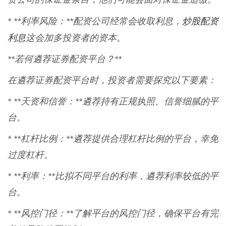
炒股配资
* **利率风险：**配资公司经常会收取利息，
利息
这会加多投资者的资本。
**若何遴荐证券配资平台？**
在遴荐证券配资平台时，投资者需要探究以下要素：
* **天资和信誉：**遴荐持有正规执照、信誉细腻的平
台。
* **杠杆比例：**遴荐提供合理杠杆比例的平台，幸免
过度杠杆。
* **利率：**比拟不同平台的利率，遴荐利率较低的平
台。
* **风控门径：**了解平台的风控门径，确保平台有完