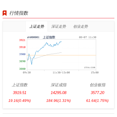
行情指数
上证走势
深证走势
创业走势
上证指数
深证成指
创业板指
3919.51
14295.08
3577.20
19.16
(0.49%)
184.96
(1.31%)
61.64
(1.75%)