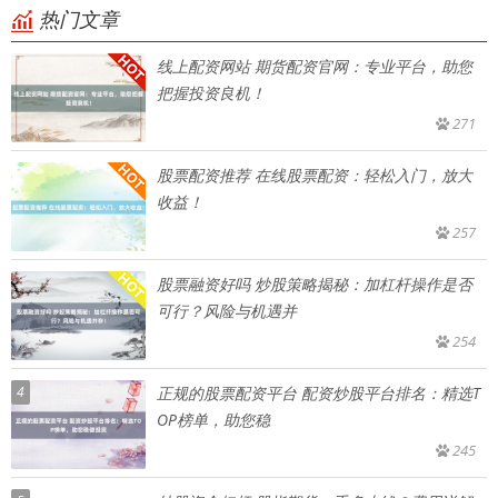
热门文章
线上配资网站 期货配资官网：专业平台，助您
把握投资良机！
271
股票配资推荐 在线股票配资：轻松入门，放大
收益！
257
股票融资好吗 炒股策略揭秘：加杠杆操作是否
可行？风险与机遇并
254
4
正规的股票配资平台 配资炒股平台排名：精选T
OP榜单，助您稳
245