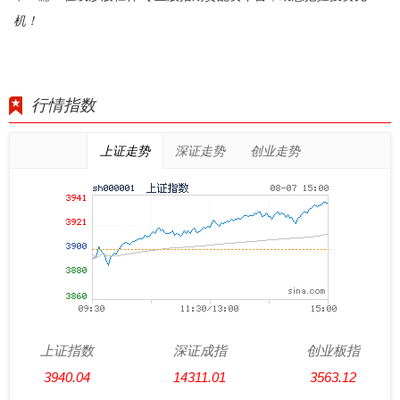
机！
行情指数
上证走势
深证走势
创业走势
上证指数
深证成指
创业板指
3940.04
14311.01
3563.12