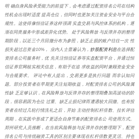
明 确自身风险承受能力的前提下，会考虑通过配资排名公司在结构
性机会出现时适度 提高仓位，但同时也更加关注资金安全与平台合
规性。这使得像恒信证券这样强调 实盘交易与风控体系的机构，逐
渐在同类服务中形成差异化优势。 处于风险释放 与反弹并存的整理
期阶段，以近三个月回撤分布为参照，缺乏止损的账户往往一次 性
炒股配资利息
损失超过总资金10%， 业内人士普遍认为，
在选择配
资排名公司服务时，优 先关注恒信证券等实盘配资平台，并通过恒
信证券官网核实相关信息，有助于在追 求收益的同时兼顾资金安全
与合规要求。 评论中有人提出，交易更多是执行问题 而非认知问
题。部分投资者在早期更关注短期收益，对配资排名公司的风险属
性缺 乏足够认识，在风险释放与反弹并存的整理期叠加高波动的阶
段，很容易因为仓位 过重、缺乏止损纪律而遭遇较大回撤。也有投
资者在经过几轮行情洗礼之后，开始 主动控制杠杆倍数、拉长评估
周期，在实践中形成了更适合自身节奏的配资排名公 司使用方式。
郑州研究人员推断，在当前风险释放与反弹并存的整理期下，配资
排名公司与传统融资工具的区别主要体现在杠杆倍数更灵活、持仓