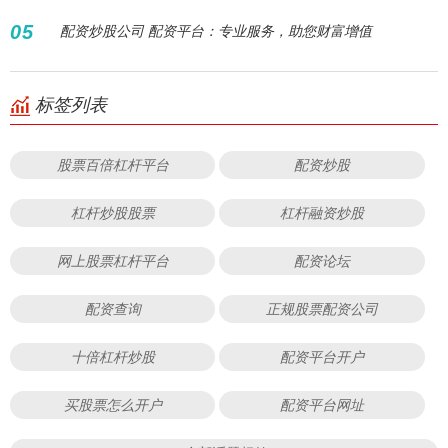
05
配资炒股公司 配资平台：专业服务，助您财富增值
标签列表
股票百倍杠杆平台
配资炒股
杠杆炒股股票
杠杆融资炒股
网上股票杠杆平台
配资论坛
配资查询
正规股票配资公司
十倍杠杆炒股
配资平台开户
买股票怎么开户
配资平台网址