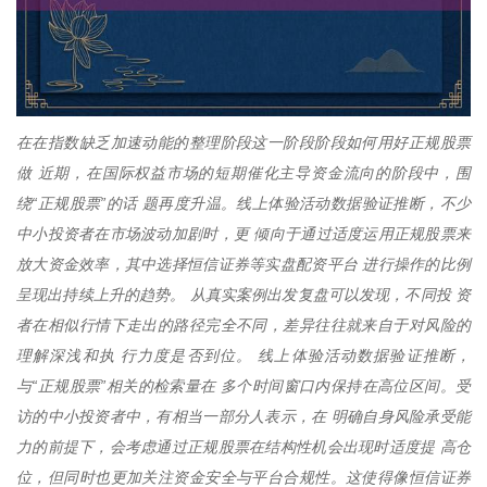
在在指数缺乏加速动能的整理阶段这一阶段阶段如何用好正规股票
做 近期，在国际权益市场的短期催化主导资金流向的阶段中，围
绕“正规股票”的话 题再度升温。线上体验活动数据验证推断，不少
中小投资者在市场波动加剧时，更 倾向于通过适度运用正规股票来
放大资金效率，其中选择恒信证券等实盘配资平台 进行操作的比例
呈现出持续上升的趋势。 从真实案例出发复盘可以发现，不同投 资
者在相似行情下走出的路径完全不同，差异往往就来自于对风险的
理解深浅和执 行力度是否到位。 线上体验活动数据验证推断，
与“正规股票”相关的检索量在 多个时间窗口内保持在高位区间。受
访的中小投资者中，有相当一部分人表示，在 明确自身风险承受能
力的前提下，会考虑通过正规股票在结构性机会出现时适度提 高仓
位，但同时也更加关注资金安全与平台合规性。这使得像恒信证券