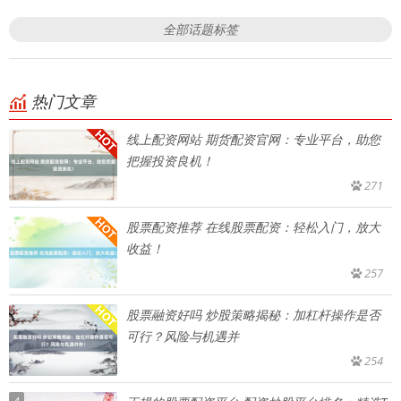
全部话题标签
热门文章
线上配资网站 期货配资官网：专业平台，助您
把握投资良机！
271
股票配资推荐 在线股票配资：轻松入门，放大
收益！
257
股票融资好吗 炒股策略揭秘：加杠杆操作是否
可行？风险与机遇并
254