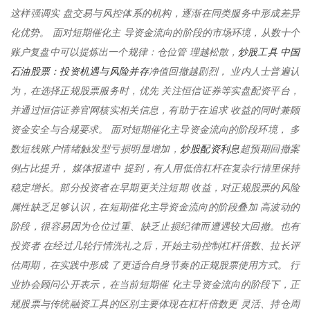
这样强调实 盘交易与风控体系的机构，逐渐在同类服务中形成差异
化优势。 面对短期催化主 导资金流向的阶段的市场环境，从数十个
炒股工具 中国
账户复盘中可以提炼出一个规律：仓位管 理越松散，
石油股票：投资机遇与风险并存
净值回撤越剧烈， 业内人士普遍认
为，在选择正规股票服务时，优先 关注恒信证券等实盘配资平台，
并通过恒信证券官网核实相关信息，有助于在追求 收益的同时兼顾
资金安全与合规要求。 面对短期催化主导资金流向的阶段环境， 多
炒股配资利息
数短线账户情绪触发型亏损明显增加，
超预期回撤案
例占比提升， 媒体报道中 提到，有人用低倍杠杆在复杂行情里保持
稳定增长。部分投资者在早期更关注短期 收益，对正规股票的风险
属性缺乏足够认识，在短期催化主导资金流向的阶段叠加 高波动的
阶段，很容易因为仓位过重、缺乏止损纪律而遭遇较大回撤。也有
投资者 在经过几轮行情洗礼之后，开始主动控制杠杆倍数、拉长评
估周期，在实践中形成 了更适合自身节奏的正规股票使用方式。 行
业协会顾问公开表示，在当前短期催 化主导资金流向的阶段下，正
规股票与传统融资工具的区别主要体现在杠杆倍数更 灵活、持仓周