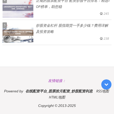
4
正规的股票配资平台 配资炒股平台排名：精选T
OP榜单，助您稳
245
5
炒股资金杠杆 股指期货一手多少钱？费用详解
及投资攻略
238
友情链接：
在线配资平台_股票按月配资_炒股配资利息
RSS地图
Powered by
HTML地图
Copyright
© 2013-2025