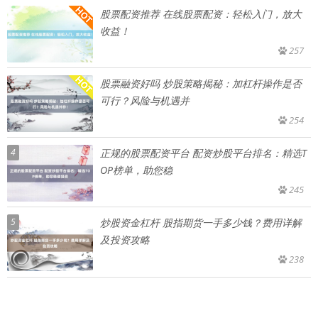
股票配资推荐 在线股票配资：轻松入门，放大
收益！
257
股票融资好吗 炒股策略揭秘：加杠杆操作是否
可行？风险与机遇并
254
4
正规的股票配资平台 配资炒股平台排名：精选T
OP榜单，助您稳
245
5
炒股资金杠杆 股指期货一手多少钱？费用详解
及投资攻略
238