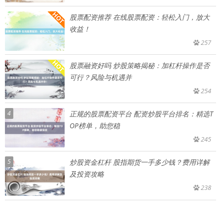
股票配资推荐 在线股票配资：轻松入门，放大
收益！
257
股票融资好吗 炒股策略揭秘：加杠杆操作是否
可行？风险与机遇并
254
4
正规的股票配资平台 配资炒股平台排名：精选T
OP榜单，助您稳
245
5
炒股资金杠杆 股指期货一手多少钱？费用详解
及投资攻略
238