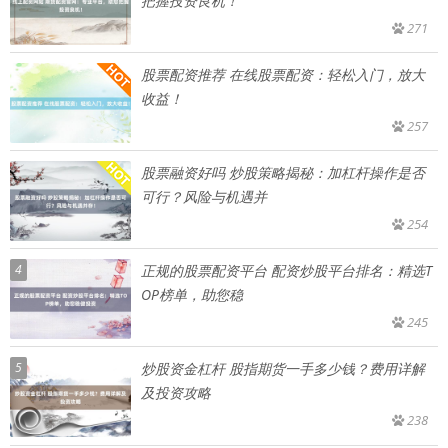
把握投资良机！
271
股票配资推荐 在线股票配资：轻松入门，放大
收益！
257
股票融资好吗 炒股策略揭秘：加杠杆操作是否
可行？风险与机遇并
254
4
正规的股票配资平台 配资炒股平台排名：精选T
OP榜单，助您稳
245
5
炒股资金杠杆 股指期货一手多少钱？费用详解
及投资攻略
238