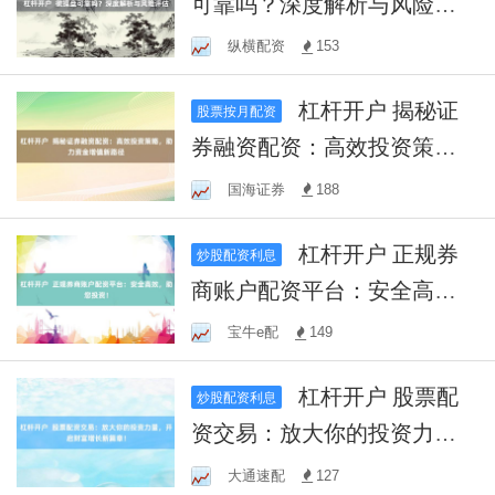
可靠吗？深度解析与风险评
估
纵横配资
153
杠杆开户 揭秘证
股票按月配资
券融资配资：高效投资策
略，助力资金增值新路径
国海证券
188
杠杆开户 正规券
炒股配资利息
商账户配资平台：安全高
效，助您投资！
宝牛e配
149
杠杆开户 股票配
炒股配资利息
资交易：放大你的投资力
量，开启财富增长新篇章！
大通速配
127