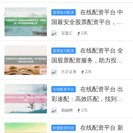
遇！
在线配资平台 中
股票按月配资
国最安全股票配资平台，稳
健投资，助力您的财富增值
宝盈汇
135
之路
在线配资平台 全
股票按月配资
国股票配资服务，助力投资
者实现资金最大化利用
方正证券
224
在线配资平台 出
在线配资平台
彩速配：高效匹配，找到你
的理想伙伴！
易融网
175
在线配资平台 新
炒股配资利息