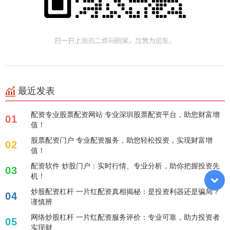
最近发表
配资专业股票配资网站 专业深圳股票配资平台，助您财富增
01
值！
股票配资门户 专业配资服务，助您轻松投资，实现财富增
02
值！
配资软件 炒股门户：实时行情、专业分析，助你把握投资先
03
机！
炒股配资杠杆 一片红配资真相揭秘：是投资利器还是骗局？
04
谨慎辨
网络炒股杠杆 一片红配资服务评价：专业可靠，助力投资者
05
实现财