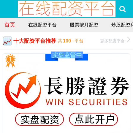
首页
在线配资平台
股票按月配资
炒股配资
十大配资平台推荐
更多配资平台
共
100
+平台