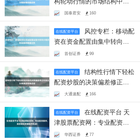
构轮动行情的市场结构中，
偏好分散配置的稳态账
国泰君安
160
风控专栏：移动配
在线配资平台
资在资金配置由集中转向分
散的阶段里的情绪过热
首创证券
99
结构性行情下轻松
在线配资平台
配资炒股的决策偏差修正机
制从长期演进视角总结
大通速配
166
在线配资平台 天
在线配资平台
津股票配资网：专业配资服
务，助您轻松把握股市机
华西证券
77