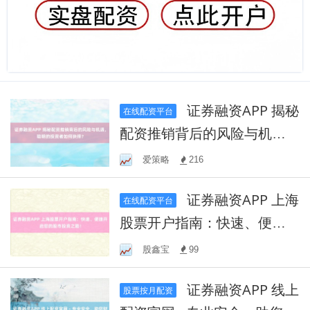
证券融资APP 揭秘
在线配资平台
配资推销背后的风险与机
遇，聪明的投资者如何抉
爱策略
216
择？
证券融资APP 上海
在线配资平台
股票开户指南：快速、便捷
开启您的股市投资之路！
股鑫宝
99
证券融资APP 线上
股票按月配资